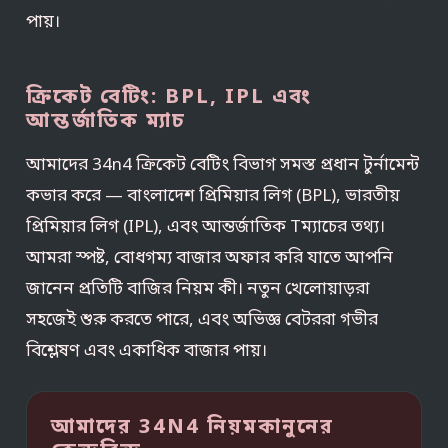
পায়।
ক্রিকেট বেটিং: BPL, IPL এবং
আন্তর্জাতিক ম্যাচ
আমাদের 34n4 ক্রিকেট বেটিং বিভাগ সমস্ত প্রধান টুর্নামেন্ট
কভার করে — বাংলাদেশ প্রিমিয়ার লিগ (BPL), ভারতীয়
প্রিমিয়ার লিগ (IPL), এবং আন্তর্জাতিক Tম্যাচের তথ্য।
আমরা স্পষ্ট, বোধগম্য বাজার অফার করি যাতে আপনি
জানেন প্রতিটি বাজির নিয়ম কী। নতুন খেলোয়াড়রা
সহজেই শুরু করতে পারে, এবং অভিজ্ঞ বেটররা গভীর
বিশ্লেষণ এবং একাধিক বাজার পায়।
আমাদের 34N4 নিয়মকানুনের