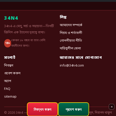
34N4
লিঙ্ক
আমাদের সম্পর্কে
34n4-এ মেনু, সার্চ ও সহায়তা—তিনটি
জিনিস এক ট্যাপের দূরত্বে রাখা।
নিয়ম ও শর্তাবলী
কেবল ১৮ বছর বা তার বেশি
গোপনীয়তা নীতি
18+
বয়সীদের জন্য।
দায়িত্বশীল খেলা
সাপোর্ট
আমাদের সাথে যোগাযোগ
নিবন্ধন
info@34n4.com
প্রবেশ করুন
অ্যাপ
FAQ
sitemap
×
নিবন্ধন করুন
প্রবেশ করুন
© 2026 34n4 — কপিরাইট সংরক্ষিত।
স্মার্ট খেলুন, নিরাপদ থাকুন