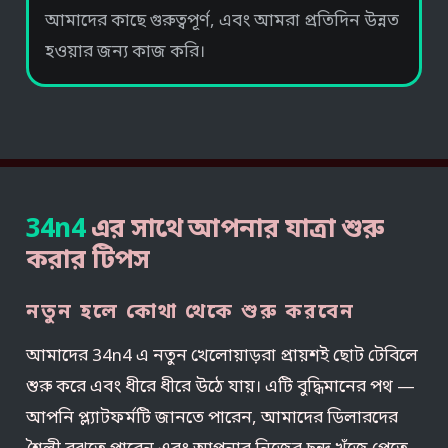
আমাদের কাছে গুরুত্বপূর্ণ, এবং আমরা প্রতিদিন উন্নত
হওয়ার জন্য কাজ করি।
34n4
এর সাথে আপনার যাত্রা শুরু
করার টিপস
নতুন হলে কোথা থেকে শুরু করবেন
আমাদের 34n4 এ নতুন খেলোয়াড়রা প্রায়শই ছোট টেবিলে
শুরু করে এবং ধীরে ধীরে উঠে যায়। এটি বুদ্ধিমানের পথ —
আপনি প্ল্যাটফর্মটি জানতে পারেন, আমাদের ডিলারদের