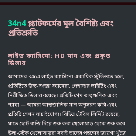
34n4
প্ল্যাটফর্মের মূল বৈশিষ্ট্য এবং
প্রতিশ্রুতি
লাইভ ক্যাসিনো: HD মান এবং প্রকৃত
ডিলার
আমাদের 34n4 লাইভ ক্যাসিনো একাধিক স্টুডিওতে চলে,
প্রতিটিতে উচ্চ-সংজ্ঞা ক্যামেরা, পেশাদার লাইটিং এবং
নিরীক্ষিত ডিলার রয়েছে। প্রতিটি গেম তাত্ক্ষণিক এবং
ন্যায্য — আমরা আন্তর্জাতিক মান অনুসরণ করি এবং
প্রতিটি সেশন যাচাইযোগ্য। বিভিন্ন টেবিল লিমিট রয়েছে,
যাতে ছোট বাজি দিয়ে শুরু করা খেলোয়াড় থেকে শুরু করে
উচ্চ-স্টেক খেলোয়াড়রা সবাই তাদের পছন্দের জায়গা খুঁজে