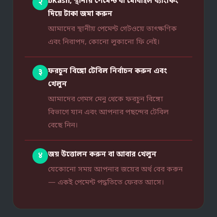
bKash, স্থানীয় পেমেন্ট বা মোবাইল ব্যাংকিং
२
দিয়ে টাকা জমা করুন
আমাদের স্থানীয় পেমেন্ট গেটওয়ে তাৎক্ষণিক
এবং নিরাপদ, কোনো লুকানো ফি নেই।
ফরচুন বিঙ্গো টেবিল নির্বাচন করুন এবং
३
খেলুন
আমাদের গেমস মেনু থেকে ফরচুন বিঙ্গো
বিভাগে যান এবং আপনার পছন্দের টেবিল
বেছে নিন।
জয় উত্তোলন করুন বা আবার খেলুন
४
যেকোনো সময় আপনার জয়ের অর্থ বের করুন
— একই পেমেন্ট পদ্ধতিতে ফেরত আসে।