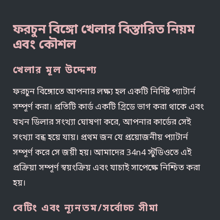
ফরচুন বিঙ্গো খেলার বিস্তারিত নিয়ম
এবং কৌশল
খেলার মূল উদ্দেশ্য
ফরচুন বিঙ্গোতে আপনার লক্ষ্য হল একটি নির্দিষ্ট প্যাটার্ন
সম্পূর্ণ করা। প্রতিটি কার্ড একটি গ্রিডে ভাগ করা থাকে এবং
যখন ডিলার সংখ্যা ঘোষণা করে, আপনার কার্ডের সেই
সংখ্যা বন্ধ হয়ে যায়। প্রথম জন যে প্রয়োজনীয় প্যাটার্ন
সম্পূর্ণ করে সে জয়ী হয়। আমাদের 34n4 স্টুডিওতে এই
প্রক্রিয়া সম্পূর্ণ স্বয়ংক্রিয় এবং যাচাই সাপেক্ষে নিশ্চিত করা
হয়।
বেটিং এবং ন্যূনতম/সর্বোচ্চ সীমা