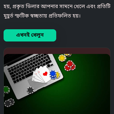
হয়, প্রকৃত ডিলার আপনার সামনে খেলে এবং প্রতিটি
মুহূর্ত স্ফটিক স্বচ্ছতায় প্রতিফলিত হয়।
এখনই খেলুন