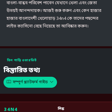
বাংলা-বান্ধব পরিবেশ পাবেন যেখানে খেলা এবং জেতা
উভয়ই আনন্দদায়ক। আজই শুরু করুন এবং কেন হাজার
হাজার বাংলাদেশী খেলোয়াড় 34n4 কে তাদের পছন্দের
লাইভ ক্যাসিনো বেছে নিয়েছে তা আবিষ্কার করুন।
তিন পাত্তি ওভারভিউ
বিস্তারিত তথ্য
সম্পূর্ণ প্ল্যাটফর্ম গাইড
34N4
লিঙ্ক