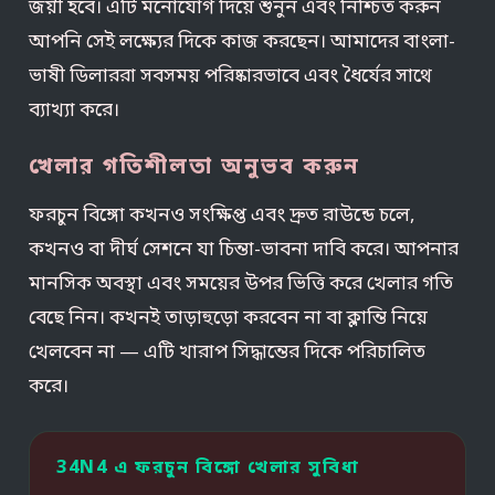
জয়ী হবে। এটি মনোযোগ দিয়ে শুনুন এবং নিশ্চিত করুন
আপনি সেই লক্ষ্যের দিকে কাজ করছেন। আমাদের বাংলা-
ভাষী ডিলাররা সবসময় পরিষ্কারভাবে এবং ধৈর্যের সাথে
ব্যাখ্যা করে।
খেলার গতিশীলতা অনুভব করুন
ফরচুন বিঙ্গো কখনও সংক্ষিপ্ত এবং দ্রুত রাউন্ডে চলে,
কখনও বা দীর্ঘ সেশনে যা চিন্তা-ভাবনা দাবি করে। আপনার
মানসিক অবস্থা এবং সময়ের উপর ভিত্তি করে খেলার গতি
বেছে নিন। কখনই তাড়াহুড়ো করবেন না বা ক্লান্তি নিয়ে
খেলবেন না — এটি খারাপ সিদ্ধান্তের দিকে পরিচালিত
করে।
34N4 এ ফরচুন বিঙ্গো খেলার সুবিধা