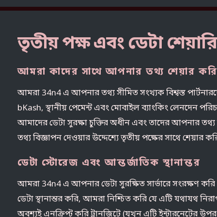
তৃতীয় পক্ষ এবং ডেটা শেয়ার
আমরা কাদের সাথে আপনার তথ্য শেয়ার কর
আমরা 34n4 এ আপনার তথ্য সীমিত সংখ্যক বিশ্বস্ত পার্টনারদের
bKash, স্থানীয় পেমেন্ট এবং মোবাইল ব্যাংকিং লেনদেন পরিচ
আমাদের ডেটা সুরক্ষা চুক্তির অধীন এবং তাদের আপনার তথ্
তথ্য বিজ্ঞাপন দেওয়ার উদ্দেশ্যে তৃতীয় পক্ষের সাথে শেয়ার
ডেটা স্টোরেজ এবং আন্তর্জাতিক স্থানান্তর
আমরা 34n4 এ আপনার ডেটা সুরক্ষিত সার্ভারে সংরক্ষণ করি 
ডেটা স্থানান্তর করি, আমরা নিশ্চিত করি যে এটি যথাযথ নিরাপত
অবশ্যই এনক্রিপ্ট করি ট্রানজিটে (যখন এটি ইন্টারনেটের উপর 