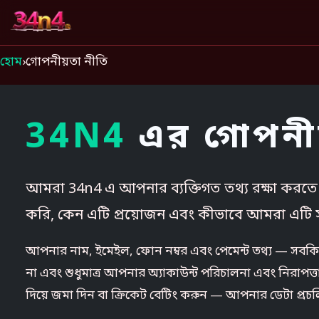
34n4
হোম
›
গোপনীয়তা নীতি
34N4
এর গোপনীয়
আমরা 34n4 এ আপনার ব্যক্তিগত তথ্য রক্ষা করতে গুরু
করি, কেন এটি প্রয়োজন এবং কীভাবে আমরা এটি সু
আপনার নাম, ইমেইল, ফোন নম্বর এবং পেমেন্ট তথ্য — সবকিছ
না এবং শুধুমাত্র আপনার অ্যাকাউন্ট পরিচালনা এবং নিরাপত
দিয়ে জমা দিন বা ক্রিকেট বেটিং করুন — আপনার ডেটা প্রচল