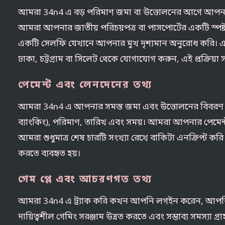
আমরা 34n4 এ বড় পরিমাণ জমা বা উত্তোলনের আগে আপনার পরিচয
আমরা আপনার জাতীয় পরিচয়পত্র বা পাসপোর্টের একটি স্পষ্ট 
একটি সেলফি যেখানে আপনার মুখ দৃশ্যমান অনুরোধ করি। এই ড
ঢাকা, চট্টগ্রাম বা সিলেট থেকে যোগাযোগ করুন, এই প্রক্রিয়
পেমেন্ট এবং লেনদেনের তথ্য
আমরা 34n4 এ আপনার সমস্ত জমা এবং উত্তোলনের বিবরণ রেকর্
ব্যাংকিং), পরিমাণ, তারিখ এবং সময়। আমরা আপনার পেমেন্ট পদ্ধ
আমরা শুধুমাত্র শেষ চারটি সংখ্যা রেখে বাকিটা এনক্রিপ্ট 
করতে ব্যবহৃত হয়।
গেম প্লে এবং আচরণগত তথ্য
আমরা 34n4 এ ট্র্যাক করি কখন আপনি লগইন করেন, আপনি 
দায়িত্বশীল গেমিং সরঞ্জাম উন্নত করতে এবং সম্ভাব্য সমস্যা