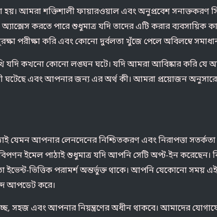
া হয়। আমরা শক্তিশালী ফায়ারওয়াল এবং অনুপ্রবেশ সনাক্তকরণ স
অ্যাক্সেস করতে পারে শুধুমাত্র যদি তাদের এটি করার ব্যবসায়িক
ক্ষা পরীক্ষা করি এবং কোনো দুর্বলতা খুঁজে পেলে অবিলম্বে সমাধ
খি যদি কখনো কোনো লঙ্ঘন ঘটে। যদি আমরা আবিষ্কার করি যে আপন
টেছে এবং আপনার জন্য এর অর্থ কী। আমরা প্রয়োজন অনুসারে বাং
 যেমন আপনার লেনদেনের নিশ্চিতকরণ এবং নিরাপত্তা সতর্কতা।
ণন ইমেল পাঠাই শুধুমাত্র যদি আপনি সেটি অপ্ট-ইন করেছেন। বি
ভেন্ট-ভিত্তিক পরামর্শ অন্তর্ভুক্ত থাকে। আপনি যেকোনো সময় 
ছন্দ আপডেট করে।
্বচ্ছ, সহজ এবং আপনার নিয়ন্ত্রণের অধীন থাকবে। আমাদের যোগা