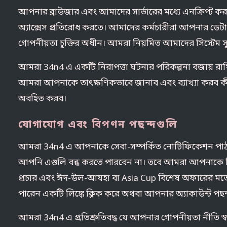
আপনার ব্রাউজার এবং আমাদের সার্ভারের মধ্যে এনক্রিপ্ট কর
অ্যাক্সেস প্রতিরোধ করতে। আমাদের কর্মচারীরা আপনার ডেটা 
গোপনীয়তা চুক্তির অধীন। আমরা নিয়মিত আমাদের সিস্টেম সুর
আমরা 34n4 এ একটি নিরাপত্তা ঘটনার পরিকল্পনা বজায় রা
আমরা আপনাকে তাৎক্ষণিকভাবে জানাব এবং ব্যাখ্যা করব কী ঘ
অবহিত করব।
যোগাযোগ এবং বিপণন পছন্দগুলি
আমরা 34n4 এ আপনাকে সেবা-সম্পর্কিত নোটিফিকেশন পাঠাই
আপনি এগুলি বন্ধ করতে পারবেন না। তবে আমরা আপনাকে বিপ
প্রচার এবং ঈদ-উল-আযহা বা Asia Cup বিশেষ অফারের মতো ই
পারেন একটি লিঙ্কে ক্লিক করে অথবা আপনার অ্যাকাউন্ট প
আমরা 34n4 এ প্রতিশ্রুতিবদ্ধ যে আপনার গোপনীয়তা নীতি স