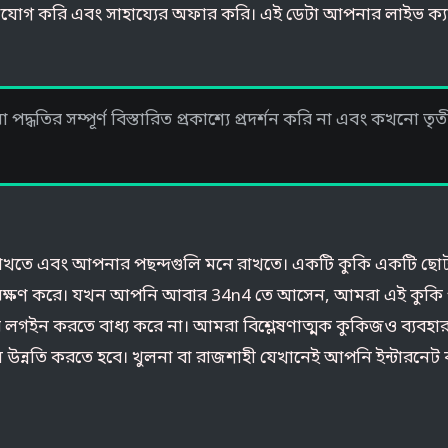
যোগ করি এবং সাহায্যের অফার করি। এই ডেটা আপনার লাইভ ক্যাস
 সম্পূর্ণ বিস্তারিত প্রকাশ্যে প্রদর্শন করি না এবং কখনো তৃতীয
রাখতে এবং আপনার পছন্দগুলি মনে রাখতে। একটি কুকি একটি ছো
সংরক্ষণ করে। যখন আপনি আবার 34n4 তে আসেন, আমরা এই কুকি 
গইন করতে বাধ্য করে না। আমরা বিশ্লেষণাত্মক কুকিজও ব্যবহার
ায় উন্নতি করতে হবে। খুলনা বা রাজশাহী যেখানেই আপনি ইন্টারনে