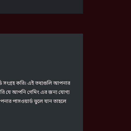
ড সংগ্রহ করি। এই তথ্যগুলি আপনার
রি যে আপনি গেমিং এর জন্য যোগ্য
নার পাসওয়ার্ড ভুলে যান তাহলে