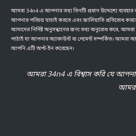
আমরা 34n4 এ আপনার তথ্য তিনটি প্রধান উদ্দেশ্যে ব্যবহার
আপনার পরিচয় যাচাই করতে এবং জালিয়াতি প্রতিরোধ করতে।
আমাদের নির্দিষ্ট অনুসন্ধানের জন্য তথ্য অনুরোধ করে, আমর
পাঠাই যা আপনার অ্যাকাউন্ট বা পেমেন্ট সম্পর্কিত। আমর
আপনি এটি অপ্ট-ইন করেছেন।
আমরা 34n4 এ বিশ্বাস করি যে আপনার
আমরা এ